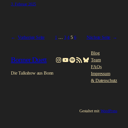
3. Februar 2025
←
Vorherige Seite
1
…
3
4
5
6
Nächste Seite
→
Blog
Bonner Duett
Instagram
YouTube
Spotify
RSS-Feed
Bluesky
Team
FAQs
Die Talkshow aus Bonn
Impressum
& Datenschutz
Gestaltet mit
WordPress