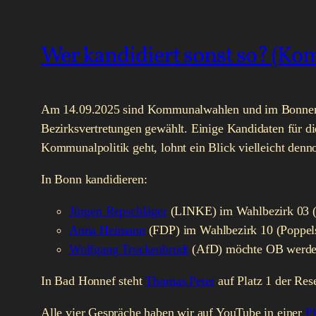
Wer kandidiert sonst so? (K
Am 14.09.2025 sind Kommunalwahlen und im Bonner D
Bezirksvertretungen gewählt. Einige Kandidaten für d
Kommunalpolitik geht, lohnt ein Blick vielleicht denn
In Bonn kandidieren:
Jürgen Repschläger
(LINKE) im Wahlbezirk 03 (In
Anna Heimann
(FDP) im Wahlbezirk 10 (Poppelsd
Wolfgang Truckenbrodt
(AfD) möchte OB werden, 
In Bad Honnef steht
Thomas Peter
auf Platz 1 der Res
Alle vier Gespräche haben wir auf YouTube in einer
Pl