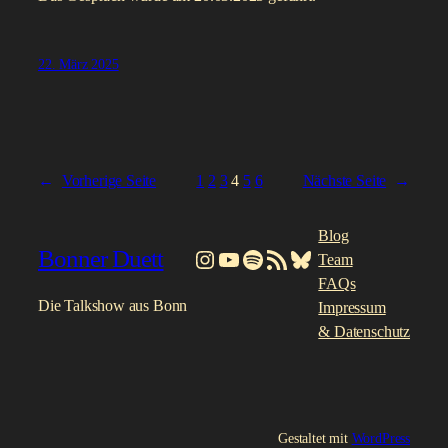
22. März 2025
←
Vorherige Seite
1
2
3
4
5
6
Nächste Seite
→
Blog
Bonner Duett
Instagram
YouTube
Spotify
RSS-Feed
Bluesky
Team
FAQs
Die Talkshow aus Bonn
Impressum
& Datenschutz
Gestaltet mit
WordPress