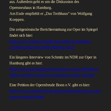
aus. Außerdem geht es um die Diskussion des
Opernneubaus in Hamburg.
Am Ende empfiehlt er „Das Treibhaus“ von Wolfgang
Koeppen.
Die zeitgenössische Berichterstattung zur Oper im Spiegel
findet sich hier:
https://www.spiegel.de/kultur/eiswuerfel-in-stanniol-a-
27d3ff8e-0002-0001-0000-000046272624
Ein längeres Interview von Schmitz im NDR zur Oper in
Hamburg gibt es hier:
https://www.ndr.de/kultur/finanzierung-und-nachhaltigkeit-
unklar-experten-warnen-vor-opernbau,schmitz-118.html
Eine Petition der Opernfreude Bonn e.V. gibt es hier:
https://www.openpetition.de/petition/online/die-bonner-oper-
muss-am-rhein-bleiben