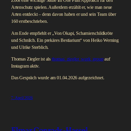
Zoos eine wichtige Säule im One Plan Approach für den
Artenschutz spielen. Außerdem erzählt er, wie man neue
Arten entdeckt – denn davon haben er und sein Team über
160 erstbeschrieben.
Am Ende empfiehlt er „Von Okapi, Scharnierschildkröte
und Schnilch. Ein prekäres Bestiarium“ von Heiko Werning
und Ulrike Sterblich.
Thomas Ziegler ist als
thomas_ziegler_work_group
auf
Instagram aktiv.
Das Gespräch wurde am 01.04.2026 aufgezeichnet.
7. April 2026
Elmar Conrads-Hassel