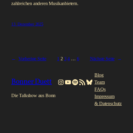
zahlreichen anderen Musikanbietern.
13. Dezember 2025
←
Vorherige Seite
1
2
3
4
…
6
Nächste Seite
→
Blog
Bonner Duett
Instagram
YouTube
Spotify
RSS-Feed
Bluesky
Team
FAQs
Die Talkshow aus Bonn
Impressum
& Datenschutz