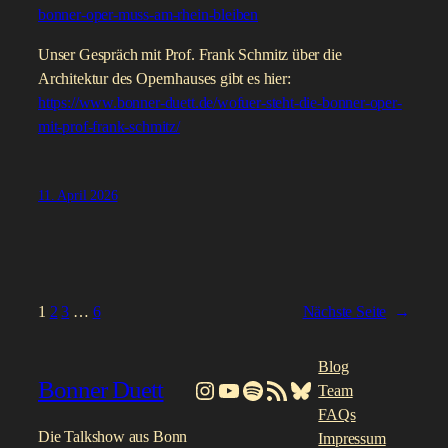
bonner-oper-muss-am-rhein-bleiben
Unser Gespräch mit Prof. Frank Schmitz über die
Architektur des Opernhauses gibt es hier:
https://www.bonner-duett.de/wofuer-steht-die-bonner-oper-
mit-prof-frank-schmitz/
11. April 2026
1
2
3
…
6
Nächste Seite
→
Blog
Bonner Duett
Instagram
YouTube
Spotify
RSS-Feed
Bluesky
Team
FAQs
Die Talkshow aus Bonn
Impressum