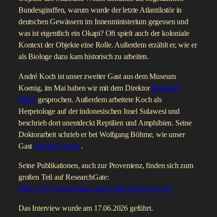
Bundesgiraffen, warum wurde der letzte Atlantikstör in
deutschen Gewässern im Innenministerium gegessen und
was ist eigentlich ein Okapi? Oft spielt auch der koloniale
Kontext der Objekte eine Rolle. Außerdem erzählt er, wie er
als Biologe dazu kam historisch zu arbeiten.
André Koch ist unser zweiter Gast aus dem Museum
Koenig, im Mai haben wir mit dem Direktor
Bernhard
Misof
gesprochen. Außerdem arbeitete Koch als
Herpetologe auf der indonesischen Insel Sulawesi und
beschrieb dort unentdeckt Reptilien und Amphibien. Seine
Doktorarbeit schrieb er bei Wolfgang Böhme, wie unser
Gast
Thomas Ziegler
.
Seine Publikationen, auch zur Provenienz, finden sich zum
großen Teil auf ResearchGate:
https://www.researchgate.net/profile/Andre-Koch-6
Das Interview wurde am 17.06.2026 geführt.