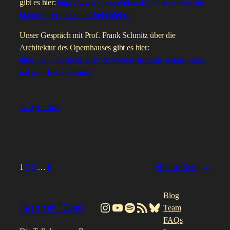
gibt es hier:
https://www.openpetition.de/petition/online/die-
bonner-oper-muss-am-rhein-bleiben
Unser Gespräch mit Prof. Frank Schmitz über die
Architektur des Opernhauses gibt es hier:
https://www.bonner-duett.de/wofuer-steht-die-bonner-oper-
mit-prof-frank-schmitz/
11. April 2026
1
2
3
…
6
Nächste Seite
→
Blog
Bonner Duett
Instagram
YouTube
Spotify
RSS-Feed
Bluesky
Team
FAQs