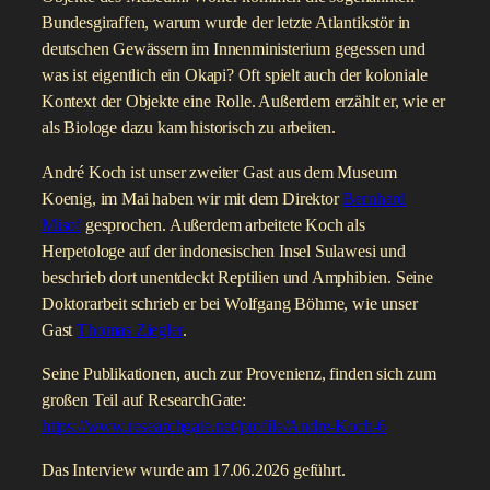
Bundesgiraffen, warum wurde der letzte Atlantikstör in
deutschen Gewässern im Innenministerium gegessen und
was ist eigentlich ein Okapi? Oft spielt auch der koloniale
Kontext der Objekte eine Rolle. Außerdem erzählt er, wie er
als Biologe dazu kam historisch zu arbeiten.
André Koch ist unser zweiter Gast aus dem Museum
Koenig, im Mai haben wir mit dem Direktor
Bernhard
Misof
gesprochen. Außerdem arbeitete Koch als
Herpetologe auf der indonesischen Insel Sulawesi und
beschrieb dort unentdeckt Reptilien und Amphibien. Seine
Doktorarbeit schrieb er bei Wolfgang Böhme, wie unser
Gast
Thomas Ziegler
.
Seine Publikationen, auch zur Provenienz, finden sich zum
großen Teil auf ResearchGate:
https://www.researchgate.net/profile/Andre-Koch-6
Das Interview wurde am 17.06.2026 geführt.