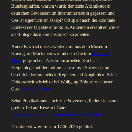
Bundesgiraffen, warum wurde der letzte Atlantikstör in
deutschen Gewässern im Innenministerium gegessen und
was ist eigentlich ein Okapi? Oft spielt auch der koloniale
Kontext der Objekte eine Rolle. Außerdem erzählt er, wie er
als Biologe dazu kam historisch zu arbeiten.
André Koch ist unser zweiter Gast aus dem Museum
Koenig, im Mai haben wir mit dem Direktor
Bernhard
Misof
gesprochen. Außerdem arbeitete Koch als
Herpetologe auf der indonesischen Insel Sulawesi und
beschrieb dort unentdeckt Reptilien und Amphibien. Seine
Doktorarbeit schrieb er bei Wolfgang Böhme, wie unser
Gast
Thomas Ziegler
.
Seine Publikationen, auch zur Provenienz, finden sich zum
großen Teil auf ResearchGate:
https://www.researchgate.net/profile/Andre-Koch-6
Das Interview wurde am 17.06.2026 geführt.