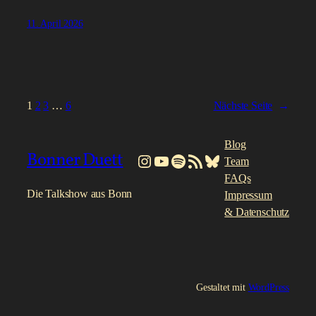
11. April 2026
1
2
3
…
6
Nächste Seite
→
Blog
Bonner Duett
Instagram
YouTube
Spotify
RSS-Feed
Bluesky
Team
FAQs
Die Talkshow aus Bonn
Impressum
& Datenschutz
Gestaltet mit
WordPress