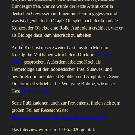
Bundesgiraffen, warum wurde der letzte Atlantikstör in
deutschen Gewässern im Innenministerium gegessen und
was ist eigentlich ein Okapi? Oft spielt auch der koloniale
Kontext der Objekte eine Rolle. Außerdem erzählt er, wie er
als Biologe dazu kam historisch zu arbeiten.
André Koch ist unser zweiter Gast aus dem Museum
Koenig, im Mai haben wir mit dem Direktor
Bernhard
Misof
gesprochen. Außerdem arbeitete Koch als
Herpetologe auf der indonesischen Insel Sulawesi und
beschrieb dort unentdeckt Reptilien und Amphibien. Seine
Doktorarbeit schrieb er bei Wolfgang Böhme, wie unser
Gast
Thomas Ziegler
.
Seine Publikationen, auch zur Provenienz, finden sich zum
großen Teil auf ResearchGate:
https://www.researchgate.net/profile/Andre-Koch-6
Das Interview wurde am 17.06.2026 geführt.