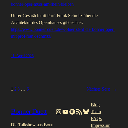
bonner-oper-muss-am-rhein-bleiben
Unser Gespräch mit Prof. Frank Schmitz über die
Architektur des Opernhauses gibt es hier:
https://www.bonner-duett.de/wofuer-steht-die-bonner-oper-
mit-prof-frank-schmitz/
11. April 2026
1
2
3
…
6
Nächste Seite
→
Blog
Bonner Duett
Instagram
YouTube
Spotify
RSS-Feed
Bluesky
Team
FAQs
Die Talkshow aus Bonn
Impressum