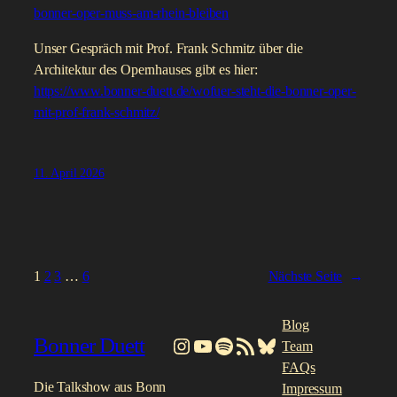
bonner-oper-muss-am-rhein-bleiben
Unser Gespräch mit Prof. Frank Schmitz über die
Architektur des Opernhauses gibt es hier:
https://www.bonner-duett.de/wofuer-steht-die-bonner-oper-
mit-prof-frank-schmitz/
11. April 2026
1
2
3
…
6
Nächste Seite
→
Blog
Bonner Duett
Instagram
YouTube
Spotify
RSS-Feed
Bluesky
Team
FAQs
Die Talkshow aus Bonn
Impressum