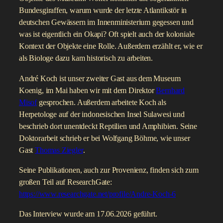
Bundesgiraffen, warum wurde der letzte Atlantikstör in
deutschen Gewässern im Innenministerium gegessen und
was ist eigentlich ein Okapi? Oft spielt auch der koloniale
Kontext der Objekte eine Rolle. Außerdem erzählt er, wie er
als Biologe dazu kam historisch zu arbeiten.
André Koch ist unser zweiter Gast aus dem Museum
Koenig, im Mai haben wir mit dem Direktor
Bernhard
Misof
gesprochen. Außerdem arbeitete Koch als
Herpetologe auf der indonesischen Insel Sulawesi und
beschrieb dort unentdeckt Reptilien und Amphibien. Seine
Doktorarbeit schrieb er bei Wolfgang Böhme, wie unser
Gast
Thomas Ziegler
.
Seine Publikationen, auch zur Provenienz, finden sich zum
großen Teil auf ResearchGate:
https://www.researchgate.net/profile/Andre-Koch-6
Das Interview wurde am 17.06.2026 geführt.