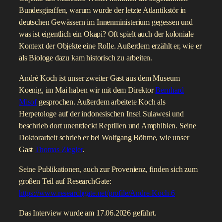
Bundesgiraffen, warum wurde der letzte Atlantikstör in
deutschen Gewässern im Innenministerium gegessen und
was ist eigentlich ein Okapi? Oft spielt auch der koloniale
Kontext der Objekte eine Rolle. Außerdem erzählt er, wie er
als Biologe dazu kam historisch zu arbeiten.
André Koch ist unser zweiter Gast aus dem Museum
Koenig, im Mai haben wir mit dem Direktor
Bernhard
Misof
gesprochen. Außerdem arbeitete Koch als
Herpetologe auf der indonesischen Insel Sulawesi und
beschrieb dort unentdeckt Reptilien und Amphibien. Seine
Doktorarbeit schrieb er bei Wolfgang Böhme, wie unser
Gast
Thomas Ziegler
.
Seine Publikationen, auch zur Provenienz, finden sich zum
großen Teil auf ResearchGate:
https://www.researchgate.net/profile/Andre-Koch-6
Das Interview wurde am 17.06.2026 geführt.