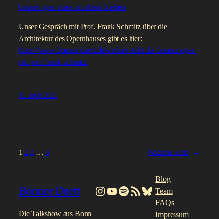
bonner-oper-muss-am-rhein-bleiben
Unser Gespräch mit Prof. Frank Schmitz über die
Architektur des Opernhauses gibt es hier:
https://www.bonner-duett.de/wofuer-steht-die-bonner-oper-
mit-prof-frank-schmitz/
11. April 2026
1
2
3
…
6
Nächste Seite
→
Blog
Bonner Duett
Instagram
YouTube
Spotify
RSS-Feed
Bluesky
Team
FAQs
Die Talkshow aus Bonn
Impressum