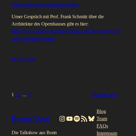
bonner-oper-muss-am-rhein-bleiben
Unser Gespräch mit Prof. Frank Schmitz über die
Architektur des Opernhauses gibt es hier:
https://www.bonner-duett.de/wofuer-steht-die-bonner-oper-
mit-prof-frank-schmitz/
11. April 2026
1
2
3
…
6
Nächste Seite
→
Blog
Bonner Duett
Instagram
YouTube
Spotify
RSS-Feed
Bluesky
Team
FAQs
Die Talkshow aus Bonn
Impressum