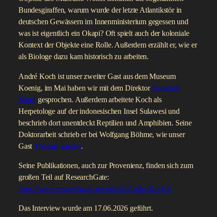
Bundesgiraffen, warum wurde der letzte Atlantikstör in
deutschen Gewässern im Innenministerium gegessen und
was ist eigentlich ein Okapi? Oft spielt auch der koloniale
Kontext der Objekte eine Rolle. Außerdem erzählt er, wie er
als Biologe dazu kam historisch zu arbeiten.
André Koch ist unser zweiter Gast aus dem Museum
Koenig, im Mai haben wir mit dem Direktor
Bernhard
Misof
gesprochen. Außerdem arbeitete Koch als
Herpetologe auf der indonesischen Insel Sulawesi und
beschrieb dort unentdeckt Reptilien und Amphibien. Seine
Doktorarbeit schrieb er bei Wolfgang Böhme, wie unser
Gast
Thomas Ziegler
.
Seine Publikationen, auch zur Provenienz, finden sich zum
großen Teil auf ResearchGate:
https://www.researchgate.net/profile/Andre-Koch-6
Das Interview wurde am 17.06.2026 geführt.