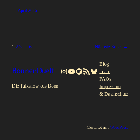
11. April 2026
1
2
3
…
6
Nächste Seite
→
Blog
Bonner Duett
Instagram
YouTube
Spotify
RSS-Feed
Bluesky
Team
FAQs
Die Talkshow aus Bonn
Impressum
& Datenschutz
Gestaltet mit
WordPress