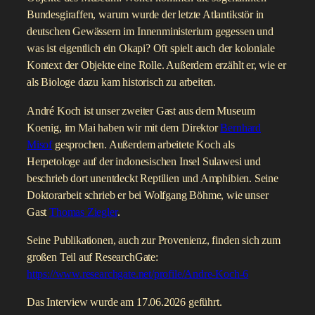
Bundesgiraffen, warum wurde der letzte Atlantikstör in
deutschen Gewässern im Innenministerium gegessen und
was ist eigentlich ein Okapi? Oft spielt auch der koloniale
Kontext der Objekte eine Rolle. Außerdem erzählt er, wie er
als Biologe dazu kam historisch zu arbeiten.
André Koch ist unser zweiter Gast aus dem Museum
Koenig, im Mai haben wir mit dem Direktor
Bernhard
Misof
gesprochen. Außerdem arbeitete Koch als
Herpetologe auf der indonesischen Insel Sulawesi und
beschrieb dort unentdeckt Reptilien und Amphibien. Seine
Doktorarbeit schrieb er bei Wolfgang Böhme, wie unser
Gast
Thomas Ziegler
.
Seine Publikationen, auch zur Provenienz, finden sich zum
großen Teil auf ResearchGate:
https://www.researchgate.net/profile/Andre-Koch-6
Das Interview wurde am 17.06.2026 geführt.