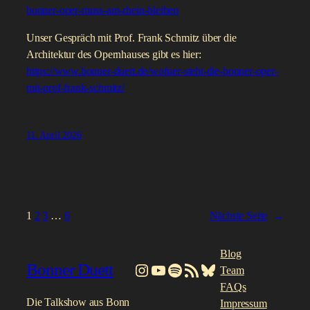
bonner-oper-muss-am-rhein-bleiben
Unser Gespräch mit Prof. Frank Schmitz über die
Architektur des Opernhauses gibt es hier:
https://www.bonner-duett.de/wofuer-steht-die-bonner-oper-
mit-prof-frank-schmitz/
11. April 2026
1
2
3
…
6
Nächste Seite
→
Blog
Bonner Duett
Instagram
YouTube
Spotify
RSS-Feed
Bluesky
Team
FAQs
Die Talkshow aus Bonn
Impressum