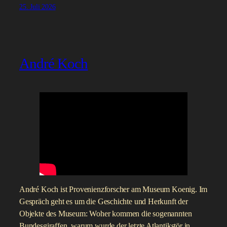
Prof. Dr. Rudolf Stichweh ist Soziologe und war der direkte
Nachfolger Niklas Luhmanns auf dem Bielefelder
Lehrstuhl. Heute ist er Emeritus in Bonn und forscht unter
anderem zu Fremden, Universitäten und der
Weltgesellschaft. Im Gespräch erzählt er unter anderem, wie
er bei Luhmann studierte und warum die Universität
Bielefeld in den 70er Jahren eine besondere Universität war.
Außerdem geht es um das System Wissenschaft und die
Probleme, die es zu bewältigen hat.
Am Ende empfiehlt er „The North Water“ von Ian
McGuire.
25. Juli 2026
André Koch