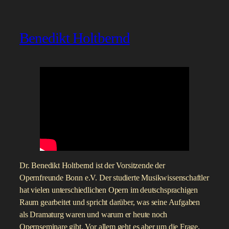
Prof. Bernhard Misof ist der Generaldirektor des Leibniz-
Instituts zur Analyse des Biodiversitätswandels (LIB) – und
damit zugleich der Direktor des Museum Koenig. Im
Bonner Duett spricht über seine Leidenschaft für Zoologie,
die ihn sowohl bei seiner Arbeit im Museum als auch beim
Joggen durch die Bonner Wälder begleitet. Er erzählt
außerdem, wie er von Österreich über die USA nach Bonn
kam und darüber, wie die Museen der Zukunft aussehen
sollten.
Am Ende empfiehlt er „Die Torheit der Regierenden“ von