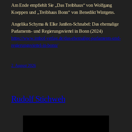
Abteilung für Inventarisierung des LVR-Amts für
Denkmalpflege im Rheinland, wo sie seit ihrem Studium
arbeitete. Es geht um das Kanzleramt und den Langen
Eugen, um Bundestag und Bundesrat – aber auch um
weniger bekannte Gebäude, wie die Vertretungen der
Länder oder die Ministeriumsbauten am Schumann-Platz.
Am Ende empfiehlt Sie „Das Treibhaus“ von Wolfgang
Koeppen und „Treibhaus Bonn“ von Benedikt Wintgens.
Angelika Schyma & Elke Janßen-Schnabel: Das ehemalige
Parlaments- und Regierungsviertel in Bonn (2024)
https://www.imhof-verlag.de/das-ehemalige-parlaments-und-
regierungsviertel-in-bonn/
2. August 2026