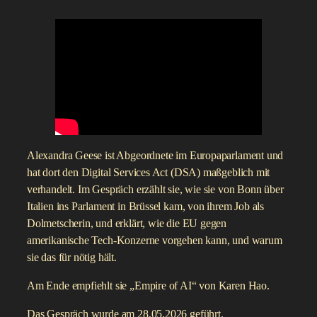
Die Psychotherapeutin Sabine Maur berichtet im Bonner
Duett über den Zustand der Psychotherapie in Deutschland,
die Rolle der Krankenkassen und vor allem über das Thema
Trans*-Gesundheit. Bis zu ihrem Rücktritt am 23. März
2026 war sie Vizepräsidentin der
Bundespsychotherapeutenkammer (BPtK) und Präsidentin
der Kammer in Rheinland-Pfalz. Im Gespräch erzählt Sie,
wie es zum Rücktritt kam, und welche Rolle Anti-Trans-
Aktivistinnen dabei spielen.
Am Ende empfiehlt Maur „Die Brüder Karamasow“ von
Fjodor Dostojewski.
Das Interview wurde am 09.06.2026 geführt.