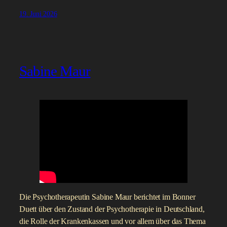
Bundesgiraffen, warum wurde der letzte Atlantikstör in
deutschen Gewässern im Innenministerium gegessen und
was ist eigentlich ein Okapi? Oft spielt auch der koloniale
Kontext der Objekte eine Rolle. Außerdem erzählt er, wie er
als Biologe dazu kam historisch zu arbeiten.
André Koch ist unser zweiter Gast aus dem Museum
Koenig, im Mai haben wir mit dem Direktor
Bernhard
Misof
gesprochen. Außerdem arbeitete Koch als
Herpetologe auf der indonesischen Insel Sulawesi und
beschrieb dort unentdeckt Reptilien und Amphibien. Seine
Doktorarbeit schrieb er bei Wolfgang Böhme, wie unser
Gast
Thomas Ziegler
.
Seine Publikationen, auch zur Provenienz, finden sich zum
großen Teil auf ResearchGate:
https://www.researchgate.net/profile/Andre-Koch-6
Das Interview wurde am 17.06.2026 geführt.