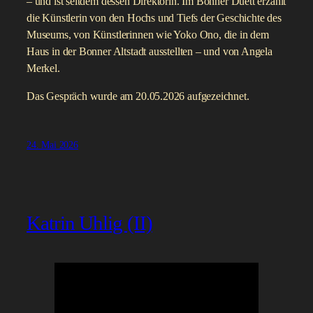
Alexandra Geese ist Abgeordnete im Europaparlament und
hat dort den Digital Services Act (DSA) maßgeblich mit
verhandelt. Im Gespräch erzählt sie, wie sie von Bonn über
Italien ins Parlament in Brüssel kam, von ihrem Job als
Dolmetscherin, und erklärt, wie die EU gegen
amerikanische Tech-Konzerne vorgehen kann, und warum
sie das für nötig hält.
Am Ende empfiehlt sie „Empire of AI“ von Karen Hao.
Das Gespräch wurde am 28.05.2026 geführt.
31. Mai 2026